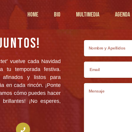
HOME
BIO
MULTIMEDIA
AGENDA
JUNTOS!
et’
vuelve cada Navidad
a tu temporada festiva.
 afinados y listos para
ña en cada rincón. ¡Ponte
ontamos cómo puedes hacer
brillantes! ¡No esperes,