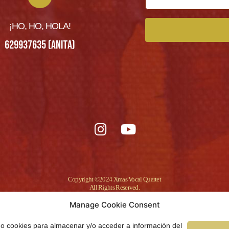
¡HO, HO, HOLA!
629937635 (Anita)
Copyright ©2024 Xmas Vocal Quartet
All Rights Reserved.
Manage Cookie Consent
omo cookies para almacenar y/o acceder a información del